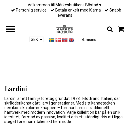
Välkommen till Märkesbutiken i Båstad ♥︎
Personlig service
Betala enkelt med Klarna
Snabb
leverans
Inkl. moms
Hem
/
Designers
/
Lardini
Lardini
Lardini är ett familjeföretag grundat 1978 i Filottrano, Italien, där
skrädderikonst gått i arv i generationer. Med sitt kännetecken –
den ikoniska blommknappen – förenar Lardini traditionellt
hantverk med modern innovation. Varje kollektion bär på en unik
identitet, formad av passion, kvalitet och ett ständigt driv att ligga
steget före inom italienskt herrmode.