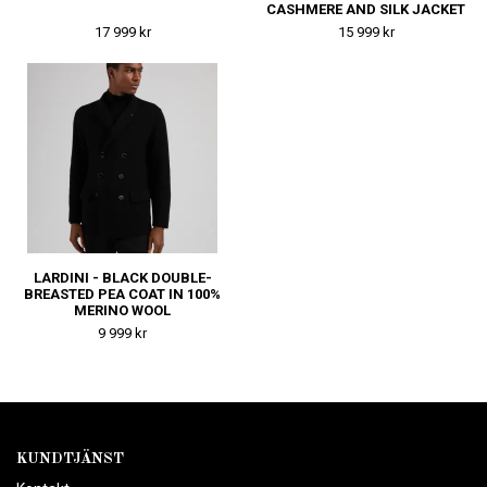
CASHMERE AND SILK JACKET
- BEIGE
17 999 kr
15 999 kr
LARDINI - BLACK DOUBLE-
BREASTED PEA COAT IN 100%
MERINO WOOL
9 999 kr
KUNDTJÄNST