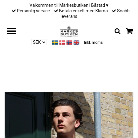
Välkommen till Märkesbutiken i Båstad ♥︎
Personlig service
Betala enkelt med Klarna
Snabb
leverans
Inkl. moms
Hem
/
Till honom
/
Lardini - Wool Blazer - Royal navy