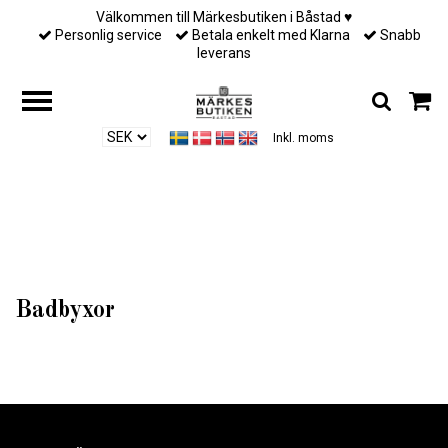
Välkommen till Märkesbutiken i Båstad ♥︎
Personlig service
Betala enkelt med Klarna
Snabb
leverans
Inkl. moms
Hem
/
Till honom
/
Badbyxor
Badbyxor