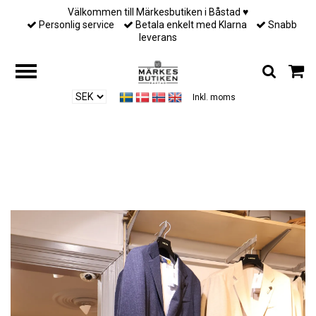
Välkommen till Märkesbutiken i Båstad ♥︎
Personlig service
Betala enkelt med Klarna
Snabb
leverans
Inkl. moms
Hem
/
Till honom
/
Lardini - Liknit blazer - Deep blue