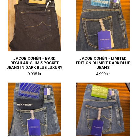
JACOB COHËN - BARD
JACOB COHËN - LIMITED
REGULAR-SLIM 5 POCKET
EDITION DLIMFIT DARK BLUE
JEANS IN DARK BLUE LUXURY
JEANS
SUPER STRETCH SOFT DENIM
9 995 kr
4 999 kr