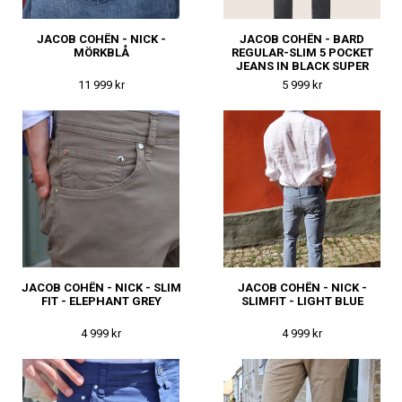
JACOB COHËN - NICK -
JACOB COHËN - BARD
MÖRKBLÅ
REGULAR-SLIM 5 POCKET
JEANS IN BLACK SUPER
STRETCH DENIM WITH
11 999 kr
5 999 kr
VINTAGE WASH
JACOB COHËN - NICK - SLIM
JACOB COHËN - NICK -
FIT - ELEPHANT GREY
SLIMFIT - LIGHT BLUE
4 999 kr
4 999 kr