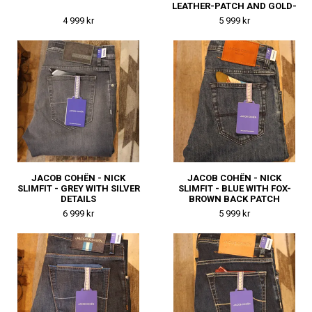
LEATHER-PATCH AND GOLD-
TONED BUTTON
4 999 kr
5 999 kr
JACOB COHËN - NICK
JACOB COHËN - NICK
SLIMFIT - GREY WITH SILVER
SLIMFIT - BLUE WITH FOX-
DETAILS
BROWN BACK PATCH
6 999 kr
5 999 kr