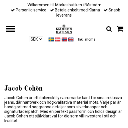
Välkommen till Märkesbutiken i Båstad ♥︎
Personlig service
Betala enkelt med Klarna
Snabb
leverans
Inkl. moms
Hem
/
Designers
/
Jacob Cohën
Jacob Cohën
Jacob Cohën är ett italienskt lyxvarumärke känt för sina exklusiva
jeans, där hantverk och högkvalitativa material möts. Varje par är
handgjort med noggranna detaljer som silverknappar och
signaturläderpatch. Med en perfekt passform och tidlös design är
Jacob Cohën ett självklart val för dig som vill investera i stil och
kvalitet.