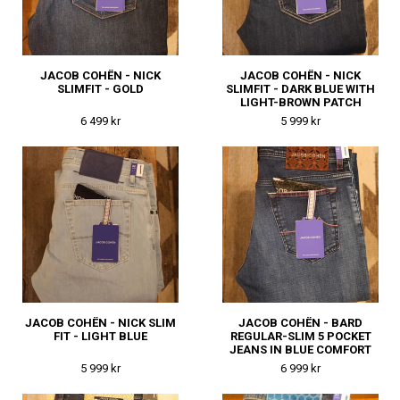
JACOB COHËN - NICK
JACOB COHËN - NICK
SLIMFIT - GOLD
SLIMFIT - DARK BLUE WITH
LIGHT-BROWN PATCH
6 499 kr
5 999 kr
JACOB COHËN - NICK SLIM
JACOB COHËN - BARD
FIT - LIGHT BLUE
REGULAR-SLIM 5 POCKET
JEANS IN BLUE COMFORT
DENIM
5 999 kr
6 999 kr