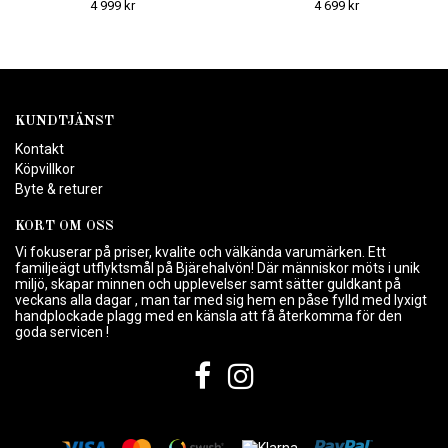
4 999 kr
4 699 kr
KUNDTJÄNST
Kontakt
Köpvillkor
Byte & returer
KORT OM OSS
Vi fokuserar på priser, kvalite och välkända varumärken. Ett
familjeägt utflyktsmål på Bjärehalvön! Där människor möts i unik
miljö, skapar minnen och upplevelser samt sätter guldkant på
veckans alla dagar , man tar med sig hem en påse fylld med lyxigt
handplockade plagg med en känsla att få återkomma för den
goda servicen !