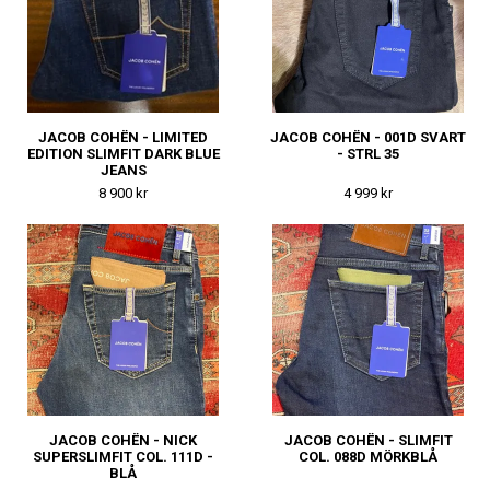
JACOB COHËN - LIMITED
JACOB COHËN - 001D SVART
EDITION SLIMFIT DARK BLUE
- STRL 35
JEANS
8 900 kr
4 999 kr
JACOB COHËN - NICK
JACOB COHËN - SLIMFIT
SUPERSLIMFIT COL. 111D -
COL. 088D MÖRKBLÅ
BLÅ