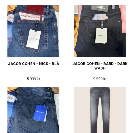
JACOB COHËN - NICK - BLÅ
JACOB COHËN - BARD - DARK
WASH
5 999 kr
9 999 kr