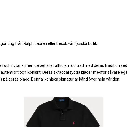
Hem
/
Ralph Lauren
/
Ralph Lauren till Honom
onting från Ralph Lauren eller besök vår fysiska butik.
och nytänk, men de behåller alltid en röd tråd med deras tradition sedan
r autentiskt och ikoniskt. Deras skräddarsydda kläder medför såväl elega
s på deras plagg. Denna ikoniska signatur är känd över hela världen.