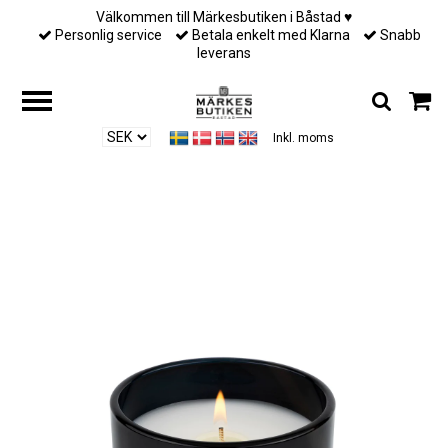
Välkommen till Märkesbutiken i Båstad ♥︎
Personlig service
Betala enkelt med Klarna
Snabb
leverans
Inkl. moms
Hem
/
Doftljus & Doftpinnar från Voluspa
/
Voluspa - CRISP CHAMPAGNE -
CLASSIC CANDLE