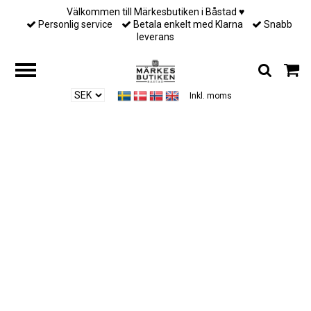
Välkommen till Märkesbutiken i Båstad ♥︎
Personlig service
Betala enkelt med Klarna
Snabb
leverans
Inkl. moms
Hem
/
Designers
/
Lily and Rose
/
Lily and Rose - PETITE MISS VICTORIA
EARRINGS – CRYSTAL (SILVER)