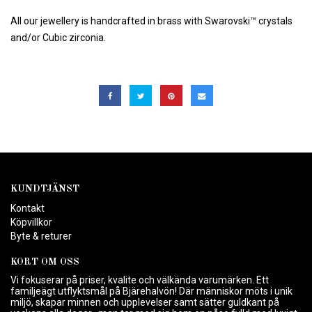
All our jewellery is handcrafted in brass with Swarovski™ crystals
and/or Cubic zirconia.
KUNDTJÄNST
Kontakt
Köpvillkor
Byte & returer
KORT OM OSS
Vi fokuserar på priser, kvalite och välkända varumärken. Ett
familjeägt utflyktsmål på Bjärehalvön! Där människor möts i unik
miljö, skapar minnen och upplevelser samt sätter guldkant på