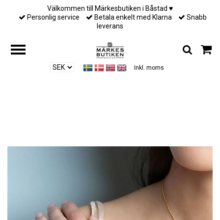
Välkommen till Märkesbutiken i Båstad ♥︎
Personlig service
Betala enkelt med Klarna
Snabb
leverans
Inkl. moms
Hem
/
Designers
/
Lily and rose - NEW EMILY BRACELET – PEACHES