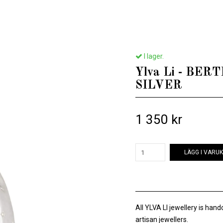
Hem
/
Till henne
/
Ylva Li - BERTHA BANGLE BRACELET – SILVER
I lager.
Ylva Li - BE
SILVER
1 350 kr
LÄGG I VARU
All YLVA LI jewellery is han
artisan jewellers.