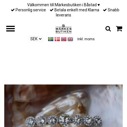
Välkommen till Märkesbutiken i Båstad ♥︎
Personlig service
Betala enkelt med Klarna
Snabb
leverans
Inkl. moms
Hem
/
Till henne
/
Lily & Rose - hårspänne - Crystal (Silver)