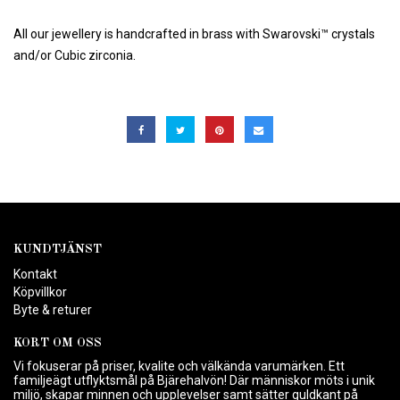
All our jewellery is handcrafted in brass with Swarovski™ crystals
and/or Cubic zirconia.
KUNDTJÄNST
Kontakt
Köpvillkor
Byte & returer
KORT OM OSS
Vi fokuserar på priser, kvalite och välkända varumärken. Ett
familjeägt utflyktsmål på Bjärehalvön! Där människor möts i unik
miljö, skapar minnen och upplevelser samt sätter guldkant på