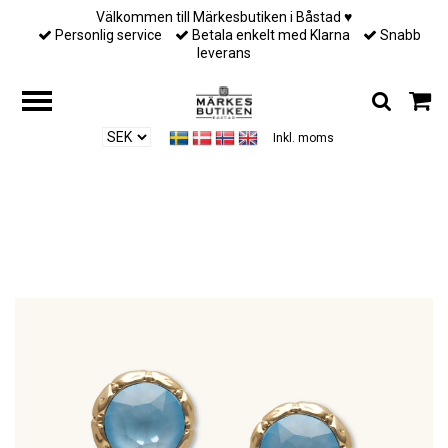
Välkommen till Märkesbutiken i Båstad ♥︎
Personlig service
Betala enkelt med Klarna
Snabb
leverans
Inkl. moms
Hem
/
Till henne
/
Lily and Rose - Victoria raindrop earrings - Sky blue