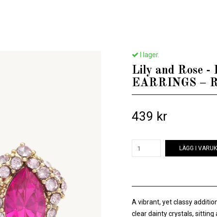
Hem
/
Till henne
/
Lily and Rose - PETITE CAMILLE STUD EARRINGS – ROSE
I lager.
Lily and Rose
EARRINGS – 
439 kr
LÄGG I VARU
A vibrant, yet classy additio
clear dainty crystals, sittin