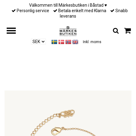
Välkommen till Märkesbutiken i Båstad ♥︎
Personlig service
Betala enkelt med Klarna
Snabb
leverans
Inkl. moms
Hem
/
Till henne
/
Lily and Rose - NEW EMILY BRACELET – JET