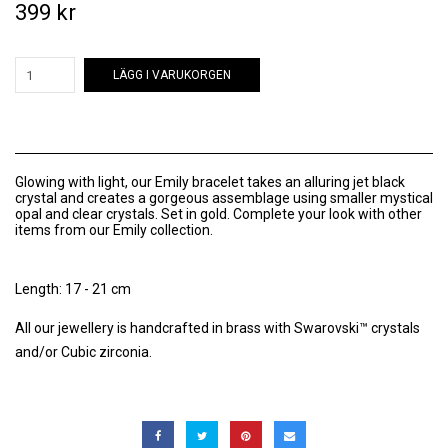
399 kr
LÄGG I VARUKORGEN
Glowing with light, our Emily bracelet takes an alluring jet black
crystal and creates a gorgeous assemblage using smaller mystical
opal and clear crystals. Set in gold. Complete your look with other
items from our Emily collection.
Length: 17 - 21 cm
All our jewellery is handcrafted in brass with Swarovski™ crystals
and/or Cubic zirconia.