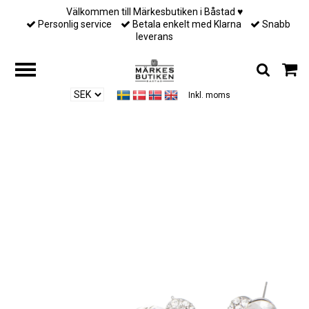
Välkommen till Märkesbutiken i Båstad ♥︎
Personlig service
Betala enkelt med Klarna
Snabb
leverans
Inkl. moms
Hem
/
Till henne
/
LILY AND ROSE - MISS GRACE EARRINGS –
SILVERSHADE