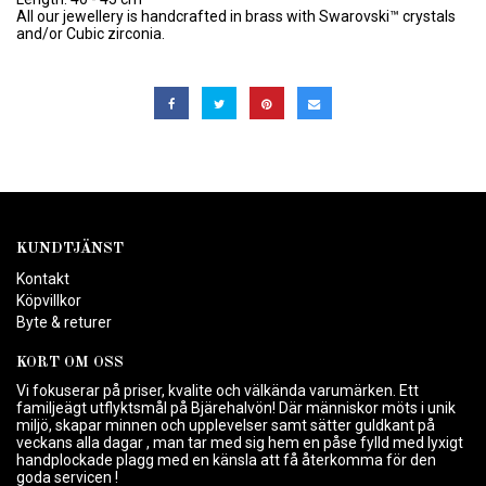
All our jewellery is handcrafted in brass with Swarovski™ crystals
and/or Cubic zirconia.
KUNDTJÄNST
Kontakt
Köpvillkor
Byte & returer
KORT OM OSS
Vi fokuserar på priser, kvalite och välkända varumärken. Ett
familjeägt utflyktsmål på Bjärehalvön! Där människor möts i unik
miljö, skapar minnen och upplevelser samt sätter guldkant på
veckans alla dagar , man tar med sig hem en påse fylld med lyxigt
handplockade plagg med en känsla att få återkomma för den
goda servicen !