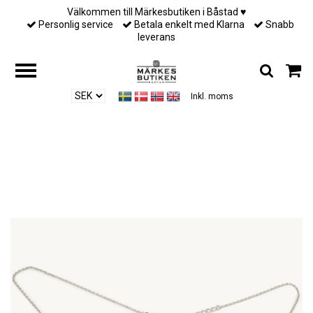
Välkommen till Märkesbutiken i Båstad ♥︎
Personlig service
Betala enkelt med Klarna
Snabb
leverans
Inkl. moms
Hem
/
Till henne
/
Lily And Rose - ELISE NECKLACE – IVORY PEARL
(SILVER)