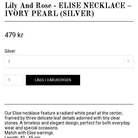
Lily And Rose - ELISE NECKLACE –
IVORY PEARL (SILVER)
479 kr
Silver
1
LÄGG I VARUKORGEN
Our Elise necklace feature a radiant white pearl at the center,
framed by three delicate leaf details adorned with tiny clear
stones. A timeless and elegant design, perfect for both everyday
wear and special occasions.
Match with Elise earrings
.
Length: 40 - 45 cm