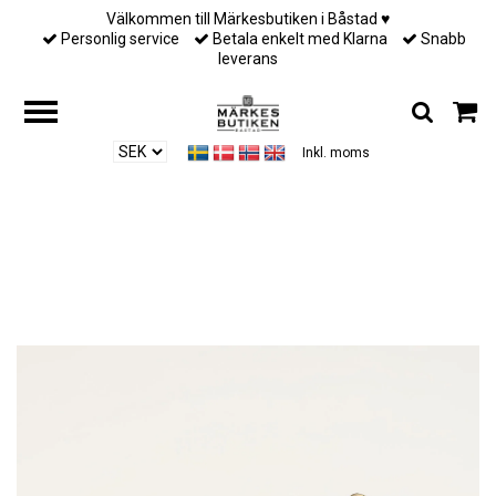
Välkommen till Märkesbutiken i Båstad ♥︎
Personlig service
Betala enkelt med Klarna
Snabb
leverans
Inkl. moms
Hem
/
Till henne
/
Lily and Rose - COCO ROSE EARRINGS – JET / IVORY
PEARL