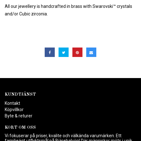
All our jewellery is handcrafted in brass with Swarovski™ crystals
and/or Cubic zirconia.
KUNDTJÄNST
Kontakt
Köpvillkor
Byte & returer
KORT OM OSS
Vi fokuserar på priser, kvalite och välkända varumärken. Ett
familjeägt utflyktsmål på Bjärehalvön! Där människor möts i unik