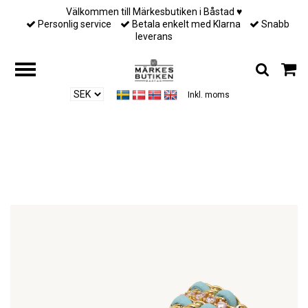
Välkommen till Märkesbutiken i Båstad ♥︎
Personlig service
Betala enkelt med Klarna
Snabb
leverans
Inkl. moms
Hem
/
Till henne
/
Lily and rose - COCO HOOPS – BLUEBELL