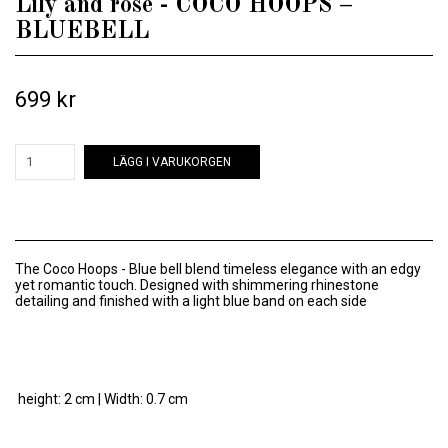
Lily and rose - COCO HOOPS –
BLUEBELL
699 kr
LÄGG I VARUKORGEN
The Coco Hoops - Blue bell blend timeless elegance with an edgy
yet romantic touch. Designed with shimmering rhinestone
detailing and finished with a light blue band on each side
height: 2 cm | Width: 0.7 cm