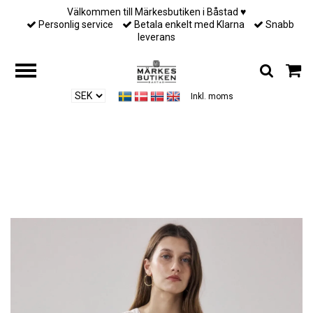
Välkommen till Märkesbutiken i Båstad ♥︎
Personlig service
Betala enkelt med Klarna
Snabb
leverans
Inkl. moms
Hem
/
Till henne
/
Hartford - CAMICIA DONNE VOILE DI COTONE ECRU
CIELO