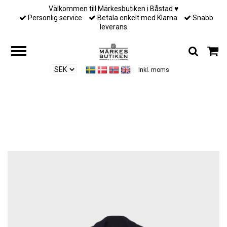
Välkommen till Märkesbutiken i Båstad ♥︎
Personlig service
Betala enkelt med Klarna
Snabb
leverans
Inkl. moms
Hem
/
Till henne
/
Busnel - VICTORIA JACKET - MARINE