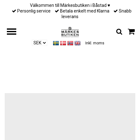
Välkommen till Märkesbutiken i Båstad ♥︎
Personlig service
Betala enkelt med Klarna
Snabb
leverans
Inkl. moms
Hem
/
Till henne
/
Busnel - ROBBIE RUBBER BOOTS - BLACK