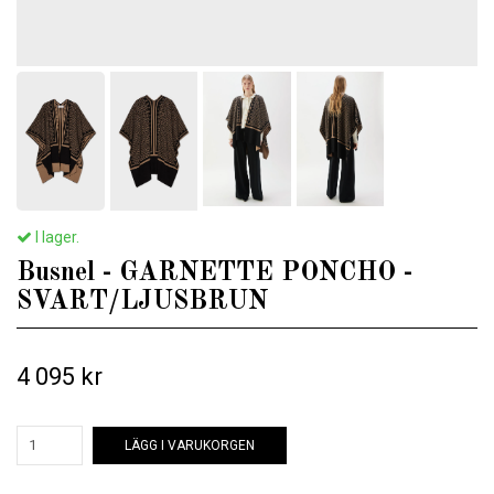
I lager.
Busnel - GARNETTE PONCHO -
SVART/LJUSBRUN
4 095 kr
LÄGG I VARUKORGEN