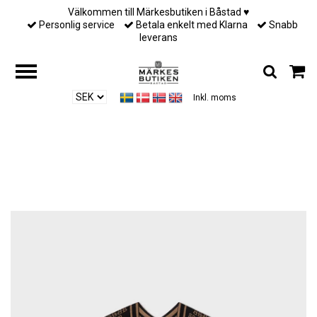
Välkommen till Märkesbutiken i Båstad ♥︎
Personlig service
Betala enkelt med Klarna
Snabb
leverans
Inkl. moms
Hem
/
Till henne
/
Busnel - GARNETTE PONCHO - SVART/LJUSBRUN