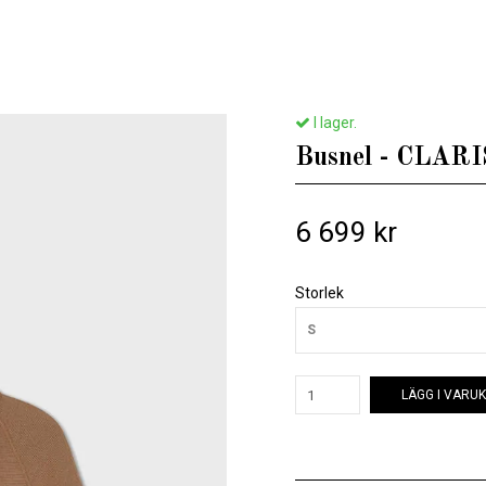
Hem
/
Till henne
/
Busnel - CLARISSA CAPE - LJUSBRUN
I lager.
Busnel - CLA
6 699 kr
Storlek
S
LÄGG I VARU