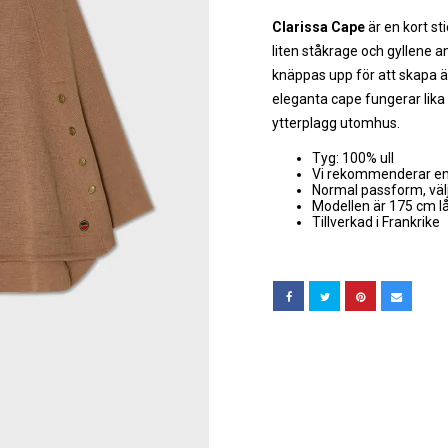
Clarissa Cape
är en kort st
liten ståkrage och gyllene 
knäppas upp för att skapa 
eleganta cape fungerar lik
ytterplagg utomhus.
Tyg: 100% ull
Vi rekommenderar en
Normal passform, välj
Modellen är 175 cm lå
Tillverkad i Frankrike