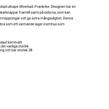
ickad ullcape tillverkad i Frankrike. Designen har en
ankarknappar framtill samt på sidorna, som kan
ärmöppningar och ge extra mångsidighet. Denna
a bra som ett värmande lager inomhus som
dast kemtvätt
 din vanliga storlek
ng och bär storlek 38