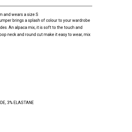
 and wears a size S
mper brings a splash of colour to your wardrobe
ades. An alpaca mix, it is soft to the touch and
coop neck and round cut make it easy to wear, mix
IDE, 3% ELASTANE