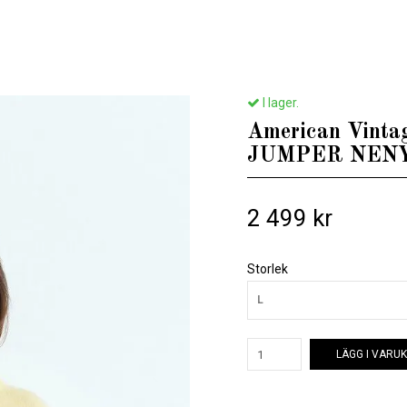
Till henne
/
American Vintage - WOMEN'S - WOMEN'S JUMPER NENYBAY - L
I lager.
American Vint
JUMPER NENY
2 499 kr
Storlek
L
LÄGG I VARU