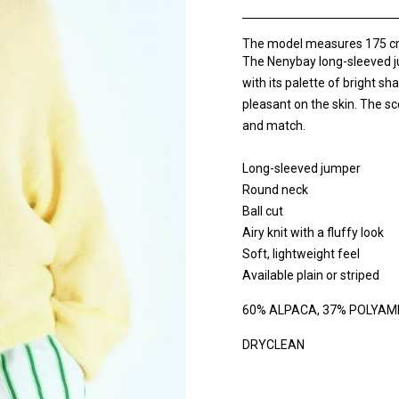
The model measures 175 cm
The Nenybay long-sleeved ju
with its palette of bright sh
pleasant on the skin. The s
and match.
Long-sleeved jumper
Round neck
Ball cut
Airy knit with a fluffy look
Soft, lightweight feel
Available plain or striped
60% ALPACA, 37% POLYAM
DRYCLEAN