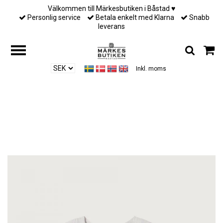
Välkommen till Märkesbutiken i Båstad ♥︎
Personlig service
Betala enkelt med Klarna
Snabb
leverans
Inkl. moms
Hem
/
Till henne
/
American Vintage - WOMEN'S SWEATSHIRT ATUBAY -
ARCTIC MELANGE