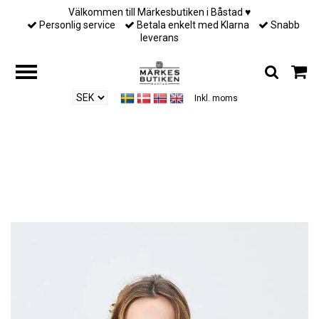
Välkommen till Märkesbutiken i Båstad ♥︎
Personlig service
Betala enkelt med Klarna
Snabb
leverans
Inkl. moms
Hem
/
Till henne
/
American Vintage - WOMEN'S CARDIGAN EAST -
MELANGE PEARL