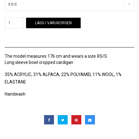
XS/S
LÄGG I VARUKORGEN
The model measures 176 cm and wears a size XS/S
Long sleeve bowl cropped cardigan
35% ACRYLIC, 31% ALPACA, 22% POLYAMID, 11% WOOL, 1%
ELASTANE
Handwash