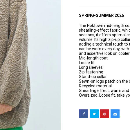
SPRING-SUMMER 2026
The Hoktown mid-length coat
shearling-effect fabric, whi
seasons, it offers optimal c
volume. Its high zip-up coll
adding a technical touch to t
can be worn every day, with 
and assertive look on cooler
Mid-length coat
Loose fit
Long sleeves
Zip fastening
Stand-up collar
Sewn-on logo patch on the 
Recycled material
Shearling effect, warm and 
Oversized. Loose fit, take yo