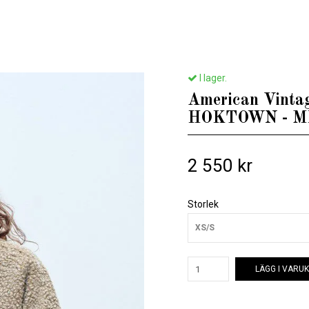
/
Till henne
/
American Vintage - WOMEN'S JACKET HOKTOWN - MELANGE
I lager.
American Vint
HOKTOWN - 
2 550 kr
Storlek
XS/S
LÄGG I VARU