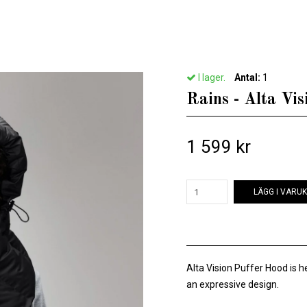
Hem
/
Till honom
/
Rains - Alta Vision Puffer Hood - Black
I lager.
Antal:
1
Rains - Alta Vis
1 599 kr
LÄGG I VARU
Alta Vision Puffer Hood is 
an expressive design.