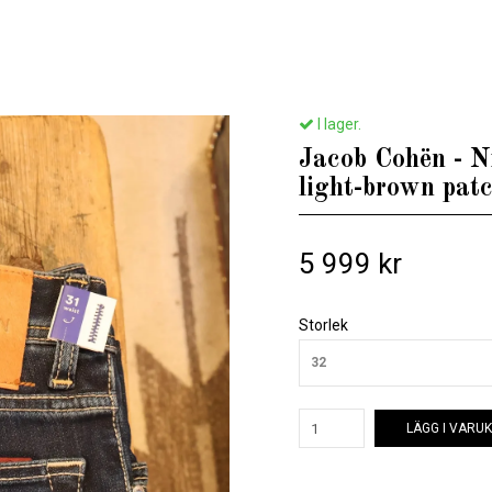
em
/
Till honom
/
Jacob Cohën - Nick slimfit - Dark blue with light-brown pa
I lager.
Jacob Cohën - Ni
light-brown pat
5 999 kr
Storlek
32
LÄGG I VARU