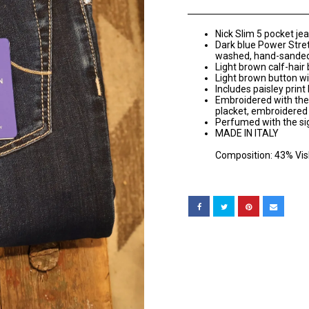
Nick Slim 5 pocket jea
Dark blue Power Stre
washed, hand-sanded 
Light brown calf-hair
Light brown button w
Includes paisley prin
Embroidered with the
placket, embroidered 
Perfumed with the s
MADE IN ITALY
Composition: 43% Visk