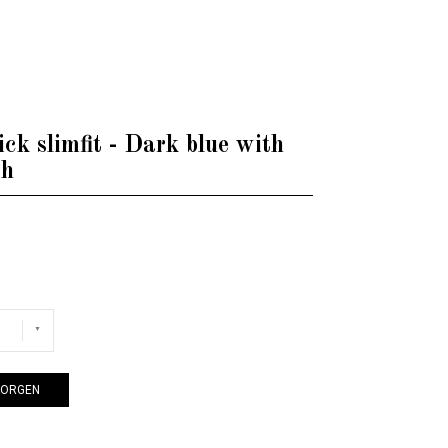
tch
ck slimfit - Dark blue with
ch
KORGEN