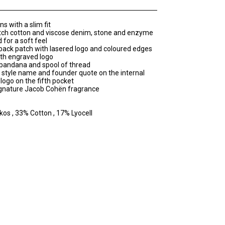
ns with a slim fit
tch cotton and viscose denim, stone and enzyme
for a soft feel
 back patch with lasered logo and coloured edges
ith engraved logo
t bandana and spool of thread
 style name and founder quote on the internal
logo on the fifth pocket
ignature Jacob Cohën fragrance
os , 33% Cotton , 17% Lyocell