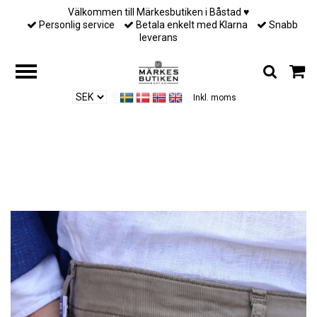
Välkommen till Märkesbutiken i Båstad ♥︎
Personlig service
Betala enkelt med Klarna
Snabb
leverans
Inkl. moms
Hem
/
Till honom
/
Jacob Cohën - Nick - Slim fit - Elephant Grey