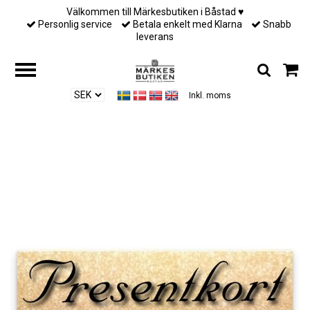
Välkommen till Märkesbutiken i Båstad ♥︎
Personlig service
Betala enkelt med Klarna
Snabb
leverans
Inkl. moms
Hem
/
Presentkort1
/
Presentkort 800 kr