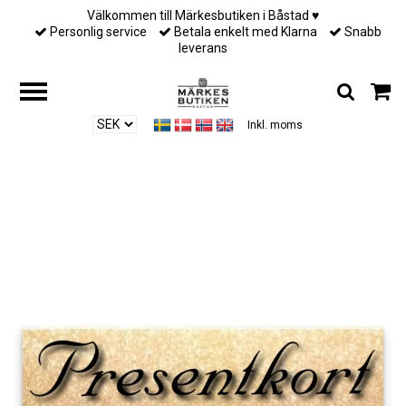
Välkommen till Märkesbutiken i Båstad ♥︎
Personlig service
Betala enkelt med Klarna
Snabb
leverans
Inkl. moms
Hem
/
Presentkort1
/
Presentkort 600 kr