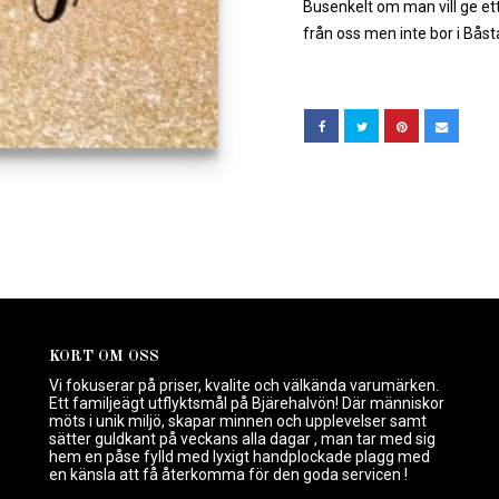
Busenkelt om man vill ge ett
från oss men inte bor i Båst
KORT OM OSS
Vi fokuserar på priser, kvalite och välkända varumärken.
Ett familjeägt utflyktsmål på Bjärehalvön! Där människor
möts i unik miljö, skapar minnen och upplevelser samt
sätter guldkant på veckans alla dagar , man tar med sig
hem en påse fylld med lyxigt handplockade plagg med
en känsla att få återkomma för den goda servicen !