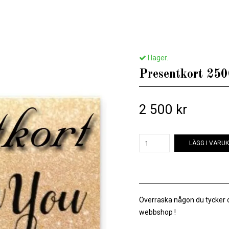
Hem
/
Presentkort1
/
Presentkort 2500 kr
I lager.
Presentkort 250
2 500 kr
LÄGG I VARU
Överraska någon du tycker 
webbshop !