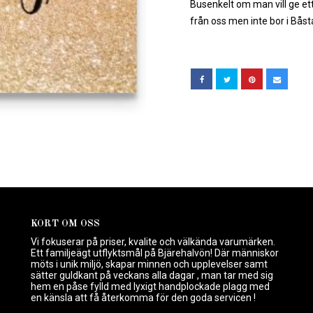
Busenkelt om man vill ge ett
från oss men inte bor i Båst
KORT OM OSS
Vi fokuserar på priser, kvalite och välkända varumärken.
Ett familjeägt utflyktsmål på Bjärehalvön! Där människor
möts i unik miljö, skapar minnen och upplevelser samt
sätter guldkant på veckans alla dagar , man tar med sig
hem en påse fylld med lyxigt handplockade plagg med
en känsla att få återkomma för den goda servicen !