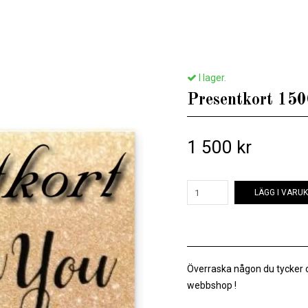
Hem
/
Presentkort1
/
Presentkort 1500 kr
I lager.
Presentkort 150
1 500 kr
LÄGG I VARU
Överraska någon du tycker 
webbshop !