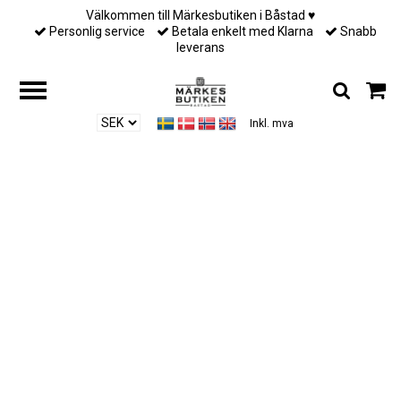
Välkommen till Märkesbutiken i Båstad ♥︎
Personlig service
Betala enkelt med Klarna
Snabb
leverans
Inkl. mva
Hjem
/
Till henne
/
Ylva Li - HALO BRACELET – EMERALD