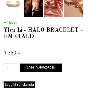
I lager.
Ylva Li - HALO BRACELET –
EMERALD
1 350 kr
LÄGG I VARUKORGEN
Lägg till i önskelista