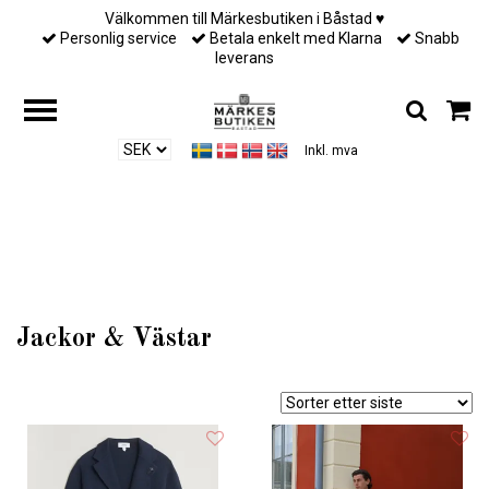
Välkommen till Märkesbutiken i Båstad ♥︎
Personlig service
Betala enkelt med Klarna
Snabb
leverans
Inkl. mva
Hjem
/
Till honom
/
Jackor & Västar
Jackor & Västar