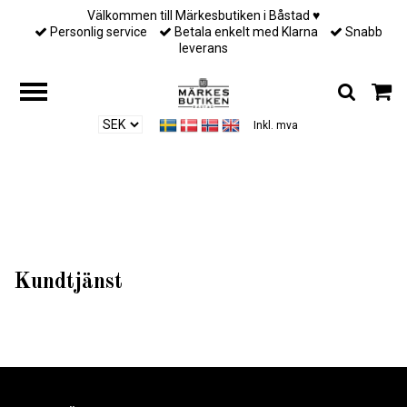
Välkommen till Märkesbutiken i Båstad ♥︎
Personlig service
Betala enkelt med Klarna
Snabb
leverans
Inkl. mva
Hjem
/
Kundtjänst
Kundtjänst