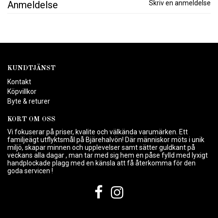
Anmeldelse
Skriv en anmeldelse
KUNDTJÄNST
Kontakt
Köpvillkor
Byte & returer
KORT OM OSS
Vi fokuserar på priser, kvalite och välkända varumärken. Ett
familjeägt utflyktsmål på Bjärehalvön! Där människor möts i unik
miljö, skapar minnen och upplevelser samt sätter guldkant på
veckans alla dagar , man tar med sig hem en påse fylld med lyxigt
handplockade plagg med en känsla att få återkomma för den
goda servicen !