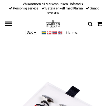
Välkommen till Märkesbutiken i Båstad ♥︎
Personlig service
Betala enkelt med Klarna
Snabb
leverans
Inkl. mva
Hjem
/
Till honom
/
Accessoarer
/
Amanda Christensen -
Manchetknappar - Röd vespa