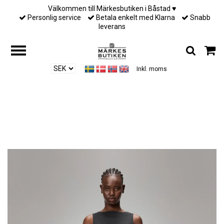
Välkommen till Märkesbutiken i Båstad ♥︎
Personlig service
Betala enkelt med Klarna
Snabb
leverans
Inkl. moms
Hjem
/
Till henne
/
Rains - Unisex Cargo Rain Pants Wide - Black Grain