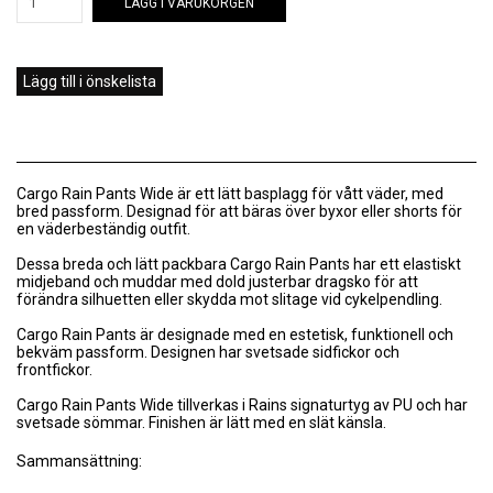
LÄGG I VARUKORGEN
Lägg till i önskelista
Cargo Rain Pants Wide är ett lätt basplagg för vått väder, med
bred passform. Designad för att bäras över byxor eller shorts för
en väderbeständig outfit.
Dessa breda och lätt packbara Cargo Rain Pants har ett elastiskt
midjeband och muddar med dold justerbar dragsko för att
förändra silhuetten eller skydda mot slitage vid cykelpendling.
Cargo Rain Pants är designade med en estetisk, funktionell och
bekväm passform. Designen har svetsade sidfickor och
frontfickor.
Cargo Rain Pants Wide tillverkas i Rains signaturtyg av PU och har
svetsade sömmar. Finishen är lätt med en slät känsla.
Sammansättning: