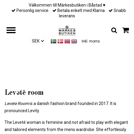
Välkommen till Märkesbutiken i Båstad ♥︎
Personlig service
Betala enkelt med Klarna
Snabb
leverans
Inkl. moms
Hjem
/
Designers
/
Levətē room
Levətē room
Levete Room
is a
danish fashion brand founded in 2017. It is
pronounced Levity.
The Leveté woman is feminine and not afraid to play with elegant
and tailored elements from the mens wardrobe. She effortlessly