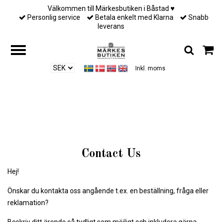
Välkommen till Märkesbutiken i Båstad ♥︎
Personlig service
Betala enkelt med Klarna
Snabb
leverans
Inkl. moms
Hjem
/
Önskar du kontakta oss på vår mail? Vi svarar så fort vi kan.
Contact Us
Hej!
Önskar du kontakta oss angående t.ex. en beställning, fråga eller
reklamation?