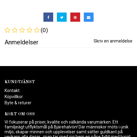
(0)
Anmeldelser
Skriv en anmeldelse
KUNDTJÄNST
Kontakt
Köpvillkor
Byte & returer
KORT OM OSS
Vi fokuserar på priser, kvalite och välkända varumärken. Ett
familjeägt utflyktsmål på Bjärehalvön! Där människor möts i unik
miljö, skapar minnen och upplevelser samt sätter guldkant på
veckans alla dagar , man tar med sig hem en påse fylld med lyxigt