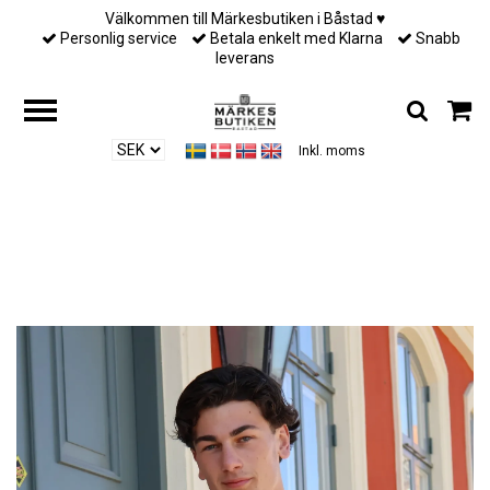
Välkommen till Märkesbutiken i Båstad ♥︎
Personlig service
Betala enkelt med Klarna
Snabb
leverans
Inkl. moms
Hjem
/
Till honom
/
Lardini - Iconic - Ivory