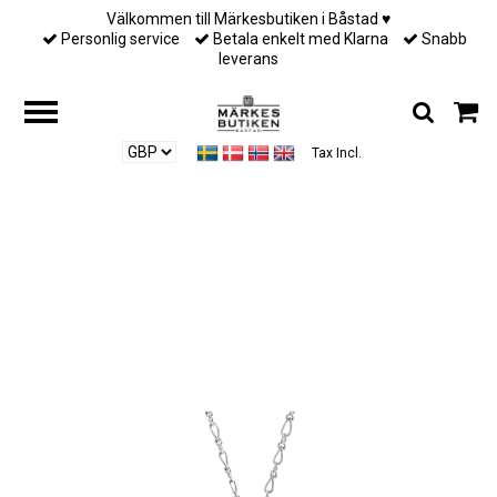
Välkommen till Märkesbutiken i Båstad ♥︎
Personlig service
Betala enkelt med Klarna
Snabb
leverans
Tax Incl.
Home
/
Till henne
/
Smycken
/
Lily and Rose - SIGNATURE PEARL
NECKLACE – IVORY GOLD